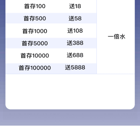
新华时评·锲而不舍落实中央八项规定精神丨常抓不懈 严抓不怠
2025-08-04
办法就在群众中
2025-07-24
新华时评·锲而不舍落实中央八项规定精神丨纵深推进学查改，确保...
2025-07-14
习近平在中共中央政治局第二十一次集体学习时重要讲话精神
2025-07-02
新华社评论员：党的自我革命这根弦必须绷得更紧
2025-07-02
新华时评·锲而不舍落实中央八项规定精神｜破潜规则，立明规矩
2025-06-27
新华时评·锲而不舍落实中央八项规定精神丨风成于上，俗化于下
2025-06-24
新华时评·锲而不舍落实中央八项规定精神丨整治违规吃喝，不是一...
2025-06-20
人民网评：禁止违规吃喝，不是吃喝都违规
2025-06-19
新华时评·锲而不舍落实中央八项规定精神丨假调研解决不了真问题
2025-06-06
新华时评·一线评论丨对顶风违规吃喝的人和事，形成强大震慑！
2025-06-03
新华时评·一线评论丨瞒报违规吃喝“捂盖子”，是严肃的政治问题...
2025-06-03
党的十八大以来深入贯彻中央八项规定精神的成效和经验
2025-05-30
学习书签丨八项规定一子落地，作风建设满盘皆活
2025-05-27